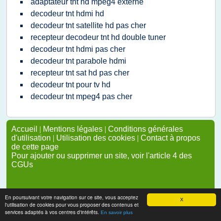
adaptateur tnt hd mpeg4 externe
decodeur tnt hdmi hd
decodeur tnt satellite hd pas cher
recepteur decodeur tnt hd double tuner
decodeur tnt hdmi pas cher
decodeur tnt parabole hdmi
recepteur tnt sat hd pas cher
decodeur tnt pour tv hd
decodeur tnt mpeg4 pas cher
Accueil
|
Mentions légales
|
Conditions générales
d'utilisation
|
Utilisation des cookies
|
Contact à propos
de cette page
Pour ajouter ou supprimer un site, voir l'article 4 des
CGUs
En poursuivant votre navigation sur ce site, vous acceptez
X
l'utilisation de cookies pour vous proposer des contenus et
services adaptés à vos centres d'intérêts.
En savoir plus