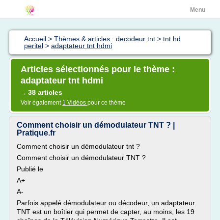
Menu
Accueil
>
Thèmes & articles : decodeur tnt
>
tnt hd
peritel
>
adaptateur tnt hdmi
Articles sélectionnés pour le thème :
adaptateur tnt hdmi
38 articles
→
Voir également
1 Vidéos
pour ce thème
Comment choisir un démodulateur TNT ? |
Pratique.fr
Comment choisir un démodulateur tnt ?
Comment choisir un démodulateur TNT ?
Publié le
A+
A-
Parfois appelé démodulateur ou décodeur, un adaptateur
TNT est un boîtier qui permet de capter, au moins, les 19