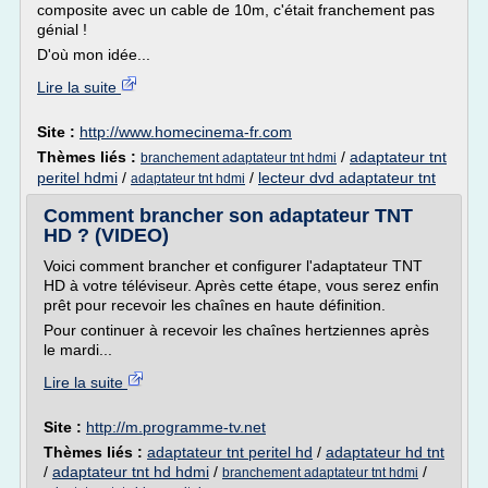
composite avec un cable de 10m, c'était franchement pas
génial !
D'où mon idée...
Lire la suite
Site :
http://www.homecinema-fr.com
Thèmes liés :
/
adaptateur tnt
branchement adaptateur tnt hdmi
peritel hdmi
/
/
lecteur dvd adaptateur tnt
adaptateur tnt hdmi
Comment brancher son adaptateur TNT
HD ? (VIDEO)
Voici comment brancher et configurer l'adaptateur TNT
HD à votre téléviseur. Après cette étape, vous serez enfin
prêt pour recevoir les chaînes en haute définition.
Pour continuer à recevoir les chaînes hertziennes après
le mardi...
Lire la suite
Site :
http://m.programme-tv.net
Thèmes liés :
adaptateur tnt peritel hd
/
adaptateur hd tnt
/
adaptateur tnt hd hdmi
/
/
branchement adaptateur tnt hdmi