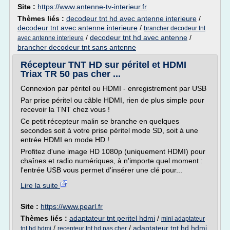
Site :
https://www.antenne-tv-interieur.fr
Thèmes liés :
decodeur tnt hd avec antenne interieure
/
decodeur tnt avec antenne interieure
/
brancher decodeur tnt
/
decodeur tnt hd avec antenne
/
avec antenne interieure
brancher decodeur tnt sans antenne
Récepteur TNT HD sur péritel et HDMI
Triax TR 50 pas cher ...
Connexion par péritel ou HDMI - enregistrement par USB
Par prise péritel ou câble HDMI, rien de plus simple pour
recevoir la TNT chez vous !
Ce petit récepteur malin se branche en quelques
secondes soit à votre prise péritel mode SD, soit à une
entrée HDMI en mode HD !
Profitez d'une image HD 1080p (uniquement HDMI) pour
chaînes et radio numériques, à n'importe quel moment :
l'entrée USB vous permet d'insérer une clé pour...
Lire la suite
Site :
https://www.pearl.fr
Thèmes liés :
adaptateur tnt peritel hdmi
/
mini adaptateur
/
/
adaptateur tnt hd hdmi
tnt hd hdmi
recepteur tnt hd pas cher