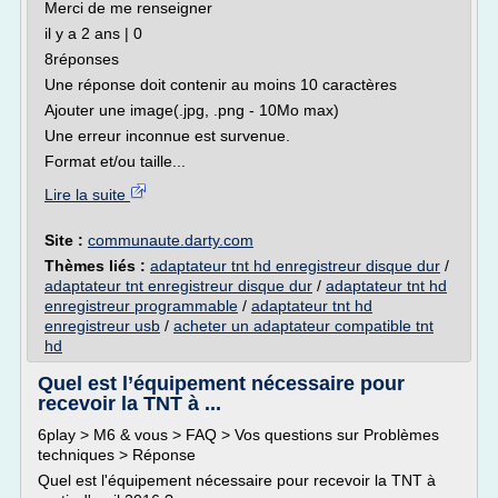
Merci de me renseigner
il y a 2 ans | 0
8réponses
Une réponse doit contenir au moins 10 caractères
Ajouter une image(.jpg, .png - 10Mo max)
Une erreur inconnue est survenue.
Format et/ou taille...
Lire la suite
Site :
communaute.darty.com
Thèmes liés :
adaptateur tnt hd enregistreur disque dur
/
adaptateur tnt enregistreur disque dur
/
adaptateur tnt hd
enregistreur programmable
/
adaptateur tnt hd
enregistreur usb
/
acheter un adaptateur compatible tnt
hd
Quel est l’équipement nécessaire pour
recevoir la TNT à ...
6play > M6 & vous > FAQ > Vos questions sur Problèmes
techniques > Réponse
Quel est l'équipement nécessaire pour recevoir la TNT à