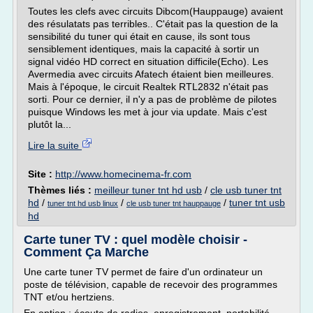
Toutes les clefs avec circuits Dibcom(Hauppauge) avaient
des résulatats pas terribles.. C'était pas la question de la
sensibilité du tuner qui était en cause, ils sont tous
sensiblement identiques, mais la capacité à sortir un
signal vidéo HD correct en situation difficile(Echo). Les
Avermedia avec circuits Afatech étaient bien meilleures.
Mais à l'époque, le circuit Realtek RTL2832 n'était pas
sorti. Pour ce dernier, il n'y a pas de problème de pilotes
puisque Windows les met à jour via update. Mais c'est
plutôt la...
Lire la suite
Site :
http://www.homecinema-fr.com
Thèmes liés :
meilleur tuner tnt hd usb
/
cle usb tuner tnt
hd
/
/
/
tuner tnt usb
tuner tnt hd usb linux
cle usb tuner tnt hauppauge
hd
Carte tuner TV : quel modèle choisir -
Comment Ça Marche
Une carte tuner TV permet de faire d'un ordinateur un
poste de télévision, capable de recevoir des programmes
TNT et/ou hertziens.