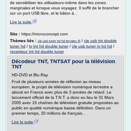
de sensibiliser les utilisateurs-même dans les zones
marginales et lorsque vous voyagez. Il suffit de le brancher
sur un port USB libre, et le bâton à...
Lire la suite
Site :
https://microconcept.com
Thèmes liés :
/
cle usb tnt double
cle usb tuner tnt hd terratec t5
tuner hd
/
tv tnt hd double tuner
/
cle usb tuner tv tnt hd
/
recepteur tnt hd double tuner
Décodeur TNT, TNTSAT pour la télévision
TNT
HD-DVD et Blu-Ray
Fruit de plusieurs années de réflexion au niveau
européen, le projet de télévision numérique terrestre a
abouti en France avec plus de 3 années de retard. Le
lancement officiel de la T.N.T. a donc eu lieu le 31 Mars
2005 avec 15 chaînes de télévision gratuite proposées au
public en qualité numérique basse définition. Dans un
premier temps, 20 millions de français...
Lire la suite