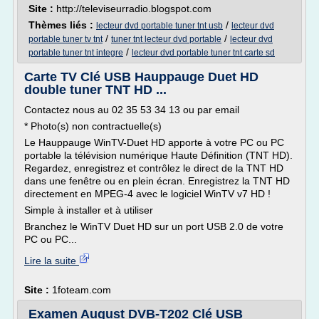
Site :
http://televiseurradio.blogspot.com
Thèmes liés :
/
lecteur dvd portable tuner tnt usb
lecteur dvd
/
/
portable tuner tv tnt
tuner tnt lecteur dvd portable
lecteur dvd
/
portable tuner tnt integre
lecteur dvd portable tuner tnt carte sd
Carte TV Clé USB Hauppauge Duet HD
double tuner TNT HD ...
Contactez nous au 02 35 53 34 13 ou par email
* Photo(s) non contractuelle(s)
Le Hauppauge WinTV-Duet HD apporte à votre PC ou PC
portable la télévision numérique Haute Définition (TNT HD).
Regardez, enregistrez et contrôlez le direct de la TNT HD
dans une fenêtre ou en plein écran. Enregistrez la TNT HD
directement en MPEG-4 avec le logiciel WinTV v7 HD !
Simple à installer et à utiliser
Branchez le WinTV Duet HD sur un port USB 2.0 de votre
PC ou PC...
Lire la suite
Site :
1foteam.com
Examen August DVB-T202 Clé USB