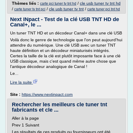
Thèmes liés :
/
cle usb tuner tv tnt hd
carte pci tuner tv tnt hd
/
/
cle usb tuner tv tnt
/
carte tuner tv tnt pci
carte tuner pci tnt hd
Next INpact - Test de la clé USB TNT HD de
Canal+, le ...
Un tuner TNT HD et un décodeur Canal+ dans une clé USB
Voilà donc le genre de technologie que l'on peut aujourd'hui
attendre du numérique. Une clé USB avec un tuner TNT
haute définition et un décodeur miniaturisés intégrés.
Certes la taille de la clé est plutôt imposante face à une clé
USB classique, mais c'est quand même autre chose que
l'antique décodeur analogique de Canal !
Le...
Lire la suite
Site :
https://www.nextinpact.com
Rechercher les meilleurs cle tuner tnt
fabricants et cle ...
Aller à la page
Prev 1 Suivant
Les résultats de ces produits ou fournisseurs ont été