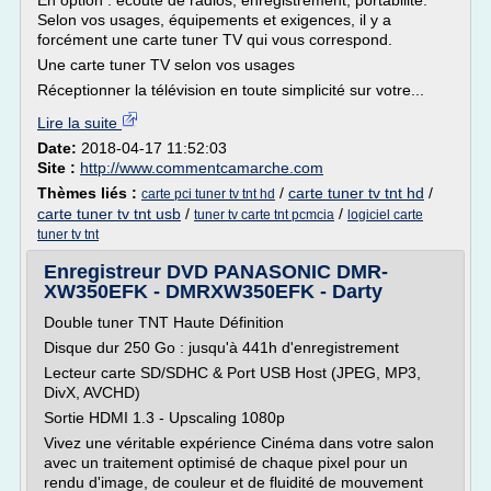
En option : écoute de radios, enregistrement, portabilité.
Selon vos usages, équipements et exigences, il y a
forcément une carte tuner TV qui vous correspond.
Une carte tuner TV selon vos usages
Réceptionner la télévision en toute simplicité sur votre...
Lire la suite
Date:
2018-04-17 11:52:03
Site :
http://www.commentcamarche.com
Thèmes liés :
/
carte tuner tv tnt hd
/
carte pci tuner tv tnt hd
carte tuner tv tnt usb
/
/
tuner tv carte tnt pcmcia
logiciel carte
tuner tv tnt
Enregistreur DVD PANASONIC DMR-
XW350EFK - DMRXW350EFK - Darty
Double tuner TNT Haute Définition
Disque dur 250 Go : jusqu'à 441h d'enregistrement
Lecteur carte SD/SDHC & Port USB Host (JPEG, MP3,
DivX, AVCHD)
Sortie HDMI 1.3 - Upscaling 1080p
Vivez une véritable expérience Cinéma dans votre salon
avec un traitement optimisé de chaque pixel pour un
rendu d'image, de couleur et de fluidité de mouvement