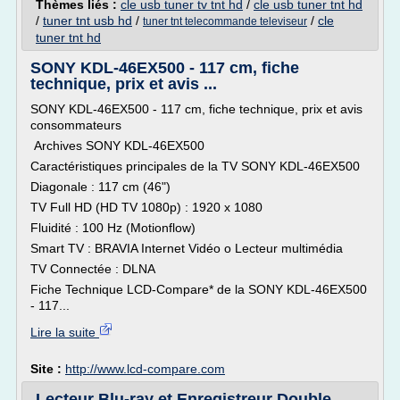
Thèmes liés :
cle usb tuner tv tnt hd
/
cle usb tuner tnt hd
/
tuner tnt usb hd
/
/
cle
tuner tnt telecommande televiseur
tuner tnt hd
SONY KDL-46EX500 - 117 cm, fiche
technique, prix et avis ...
SONY KDL-46EX500 - 117 cm, fiche technique, prix et avis
consommateurs
Archives SONY KDL-46EX500
Caractéristiques principales de la TV SONY KDL-46EX500
Diagonale : 117 cm (46")
TV Full HD (HD TV 1080p) : 1920 x 1080
Fluidité : 100 Hz (Motionflow)
Smart TV : BRAVIA Internet Vidéo o Lecteur multimédia
TV Connectée : DLNA
Fiche Technique LCD-Compare* de la SONY KDL-46EX500
- 117...
Lire la suite
Site :
http://www.lcd-compare.com
Lecteur Blu-ray et Enregistreur Double