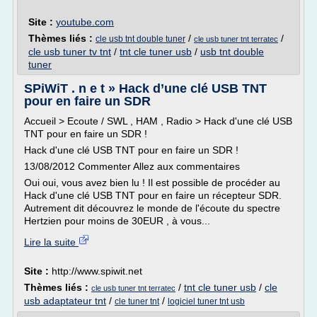
Site :
youtube.com
Thèmes liés :
/
/
cle usb tnt double tuner
cle usb tuner tnt terratec
cle usb tuner tv tnt
/
tnt cle tuner usb
/
usb tnt double
tuner
SPiWiT . n e t » Hack d’une clé USB TNT
pour en faire un SDR
Accueil > Ecoute / SWL , HAM , Radio > Hack d'une clé USB
TNT pour en faire un SDR !
Hack d'une clé USB TNT pour en faire un SDR !
13/08/2012 Commenter Allez aux commentaires
Oui oui, vous avez bien lu ! Il est possible de procéder au
Hack d'une clé USB TNT pour en faire un récepteur SDR.
Autrement dit découvrez le monde de l'écoute du spectre
Hertzien pour moins de 30EUR , à vous...
Lire la suite
Site :
http://www.spiwit.net
Thèmes liés :
/
tnt cle tuner usb
/
cle
cle usb tuner tnt terratec
usb adaptateur tnt
/
/
cle tuner tnt
logiciel tuner tnt usb