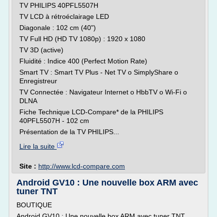
TV PHILIPS 40PFL5507H
TV LCD à rétroéclairage LED
Diagonale : 102 cm (40")
TV Full HD (HD TV 1080p) : 1920 x 1080
TV 3D (active)
Fluidité : Indice 400 (Perfect Motion Rate)
Smart TV : Smart TV Plus - Net TV o SimplyShare o
Enregistreur
TV Connectée : Navigateur Internet o HbbTV o Wi-Fi o
DLNA
Fiche Technique LCD-Compare* de la PHILIPS
40PFL5507H - 102 cm
Présentation de la TV PHILIPS...
Lire la suite
Site :
http://www.lcd-compare.com
Android GV10 : Une nouvelle box ARM avec
tuner TNT
BOUTIQUE
Android GV10 : Une nouvelle box ARM avec tuner TNT