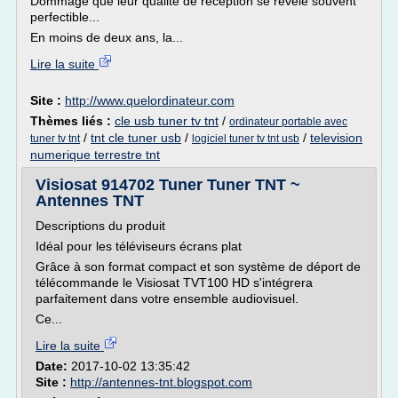
Dommage que leur qualité de réception se révèle souvent
perfectible...
En moins de deux ans, la...
Lire la suite
Site :
http://www.quelordinateur.com
Thèmes liés :
cle usb tuner tv tnt
/
ordinateur portable avec
/
tnt cle tuner usb
/
/
television
tuner tv tnt
logiciel tuner tv tnt usb
numerique terrestre tnt
Visiosat 914702 Tuner Tuner TNT ~
Antennes TNT
Descriptions du produit
Idéal pour les téléviseurs écrans plat
Grâce à son format compact et son système de déport de
télécommande le Visiosat TVT100 HD s'intégrera
parfaitement dans votre ensemble audiovisuel.
Ce...
Lire la suite
Date:
2017-10-02 13:35:42
Site :
http://antennes-tnt.blogspot.com