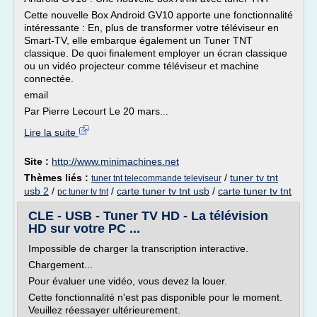
Cette nouvelle Box Android GV10 apporte une fonctionnalité
intéressante : En, plus de transformer votre téléviseur en
Smart-TV, elle embarque également un Tuner TNT
classique. De quoi finalement employer un écran classique
ou un vidéo projecteur comme téléviseur et machine
connectée.
email
Par Pierre Lecourt Le 20 mars...
Lire la suite
Site :
http://www.minimachines.net
Thèmes liés :
/
tuner tv tnt
tuner tnt telecommande televiseur
usb 2
/
/
carte tuner tv tnt usb
/
carte tuner tv tnt
pc tuner tv tnt
CLE - USB - Tuner TV HD - La télévision
HD sur votre PC ...
Impossible de charger la transcription interactive.
Chargement...
Pour évaluer une vidéo, vous devez la louer.
Cette fonctionnalité n'est pas disponible pour le moment.
Veuillez réessayer ultérieurement.