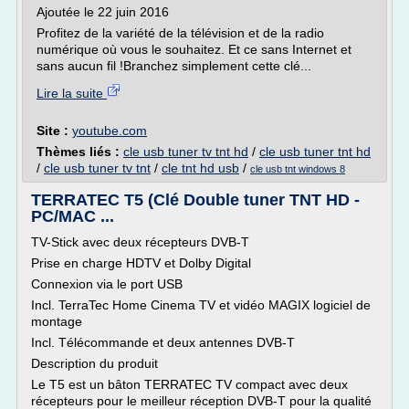
Ajoutée le 22 juin 2016
Profitez de la variété de la télévision et de la radio
numérique où vous le souhaitez. Et ce sans Internet et
sans aucun fil !Branchez simplement cette clé...
Lire la suite
Site :
youtube.com
Thèmes liés :
cle usb tuner tv tnt hd
/
cle usb tuner tnt hd
/
cle usb tuner tv tnt
/
cle tnt hd usb
/
cle usb tnt windows 8
TERRATEC T5 (Clé Double tuner TNT HD -
PC/MAC ...
TV-Stick avec deux récepteurs DVB-T
Prise en charge HDTV et Dolby Digital
Connexion via le port USB
Incl. TerraTec Home Cinema TV et vidéo MAGIX logiciel de
montage
Incl. Télécommande et deux antennes DVB-T
Description du produit
Le T5 est un bâton TERRATEC TV compact avec deux
récepteurs pour le meilleur réception DVB-T pour la qualité