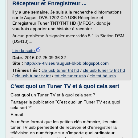
Récepteur et Enregistreur ...
il y a une semaine. Je suis à la recherche d'informations
sur le August DVB-T202 Clé USB Récepteur et
Enregistreur Tuner TNT/TNT HD (MPEG4, donc je
voudrais apporter une histoire à raconter
Aucun problème à signaler avec vidéo 5.1 la Station DSM
(DS413)....
Lire la suite
Date:
2016-02-25 09:36:32
Site :
http://xn--tlviseuraugust-bkbb.blogspot.com
Thèmes liés :
cle usb tuner tnt hd
/
cle usb tuner tv tnt hd
/
cle usb tuner tv tnt
/
tnt cle tuner usb
/
cle tnt hd usb
C’est quoi un Tuner TV et à quoi cela sert
C'est quoi un Tuner TV et à quoi cela sert ?
Partager la publication "C'est quoi un Tuner TV et à quoi
cela sert ?"
E-mail
Au même format que les petites clés mémoire, les mini
tuner TV usb permettent de recevoir et d'enregistrer la
télévision en numérique sur n'importe quel ordinateur.