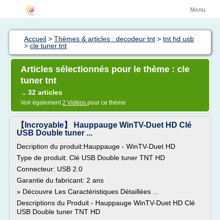
Menu
Accueil
>
Thèmes & articles : decodeur tnt
>
tnt hd usb
>
cle tuner tnt
Articles sélectionnés pour le thème : cle
tuner tnt
32 articles
→
Voir également
2 Vidéos
pour ce thème
【Incroyable】 Hauppauge WinTV-Duet HD Clé
USB Double tuner ...
Decription du produit:Hauppauge - WinTV-Duet HD
Type de produit: Clé USB Double tuner TNT HD
Connecteur: USB 2.0
Garantie du fabricant: 2 ans
» Découvre Les Caractéristiques Détaillées ...
Descriptions du Produit - Hauppauge WinTV-Duet HD Clé
USB Double tuner TNT HD