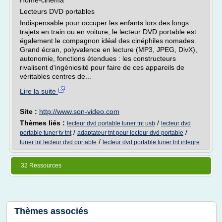
Home-cinéma
Lecteurs DVD portables
Indispensable pour occuper les enfants lors des longs
trajets en train ou en voiture, le lecteur DVD portable est
également le compagnon idéal des cinéphiles nomades.
Grand écran, polyvalence en lecture (MP3, JPEG, DivX),
autonomie, fonctions étendues : les constructeurs
rivalisent d'ingéniosité pour faire de ces appareils de
véritables centres de...
Lire la suite
Site :
http://www.son-video.com
Thèmes liés :
/
lecteur dvd portable tuner tnt usb
lecteur dvd
/
/
portable tuner tv tnt
adaptateur tnt pour lecteur dvd portable
/
tuner tnt lecteur dvd portable
lecteur dvd portable tuner tnt integre
32 Ressources
Thèmes associés