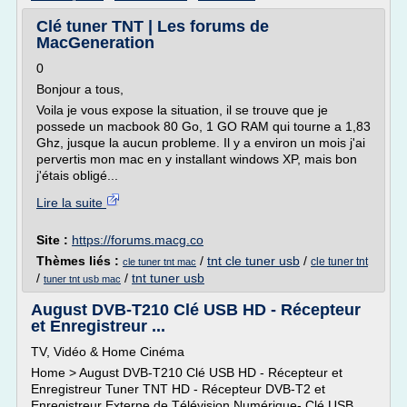
Clé tuner TNT | Les forums de
MacGeneration
0
Bonjour a tous,
Voila je vous expose la situation, il se trouve que je
possede un macbook 80 Go, 1 GO RAM qui tourne a 1,83
Ghz, jusque la aucun probleme. Il y a environ un mois j'ai
pervertis mon mac en y installant windows XP, mais bon
j'étais obligé...
Lire la suite
Site :
https://forums.macg.co
Thèmes liés :
/
tnt cle tuner usb
/
cle tuner tnt
cle tuner tnt mac
/
/
tnt tuner usb
tuner tnt usb mac
August DVB-T210 Clé USB HD - Récepteur
et Enregistreur ...
TV, Vidéo & Home Cinéma
Home > August DVB-T210 Clé USB HD - Récepteur et
Enregistreur Tuner TNT HD - Récepteur DVB-T2 et
Enregistreur Externe de Télévision Numérique- Clé USB