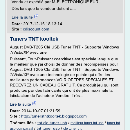
Vendu et expédié par M-ELECTRONIQUE EURL
Dès lors que le vendeur détient a...
Lire la suite
Date:
2017-12-16 18:13:14
Site :
cdiscount.com
Tuners TNT kooltek
August DVB-T205 Clé USB Tuner TNT - Supporte Windows
7/Vista/XP avec une
Puissant, Tout-Puissant coercitives est spéciale langue que
le meilleur que j'ai choisi de donner des récompenses pour
August DVB-T205 Clé USB Tuner TNT - Supporte Windows
7/Vista/XP avec une technologie de pointe qui offre les
meilleures performances VOIR OFFRES SPECIALES ET
RECEVREZ UN CADEAU GRATUIT. Ce produit jeu qui sont
produites par des fabricants qui ont de plus maximale la
latisfaction de l'acheteur Vendée. Très...
Lire la suite
Date:
2014-10-07 01:21:59
Site :
http://tunerstntkooltek.blogspot.com
Thèmes liés :
tnt cle tuner usb
/
/
meilleur tuner tnt usb
tuner tnt
/
tnt tuner usb
/
usb comparatif
cle tuner tnt