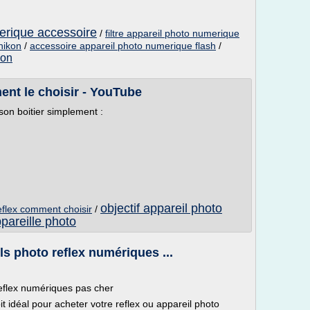
erique accessoire
/
filtre appareil photo numerique
nikon
/
accessoire appareil photo numerique flash
/
kon
ent le choisir - YouTube
son boitier simplement :
objectif appareil photo
reflex comment choisir
/
pareille photo
ls photo reflex numériques ...
reflex numériques pas cher
it idéal pour acheter votre reflex ou appareil photo