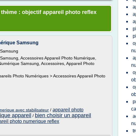
a
 thème : objectif appareil photo reflex
a
a
p
p
mérique Samsung
o
n
e Samsung
a
 Samsung, Accessoires Appareil Photo Numérique,
Numérique Samsung, Accessoires, Appareil Photo
n
o
areils Photo Numériques > Accessoires Appareil Photo
ob
o
ob
p
c
appareil photo
merique avec stabilisateur
/
ique appareil
bien choisir un appareil
/
a
areil photo numerique reflex
nu
t