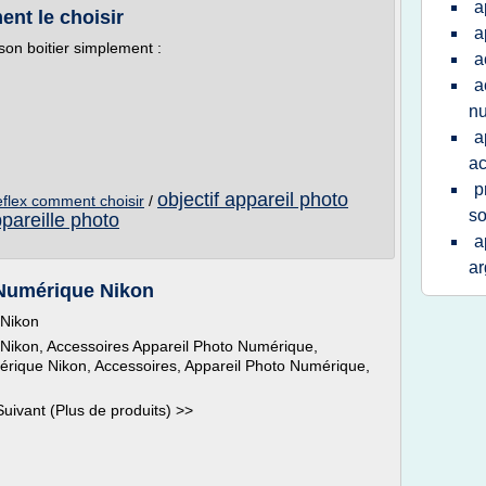
a
ent le choisir
a
son boitier simplement :
a
a
n
a
ac
p
objectif appareil photo
reflex comment choisir
/
s
pareille photo
a
ar
 Numérique Nikon
 Nikon
Nikon, Accessoires Appareil Photo Numérique,
érique Nikon, Accessoires, Appareil Photo Numérique,
uivant (Plus de produits) >>