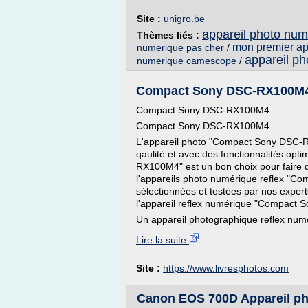
Site :
unigro.be
appareil photo nume
Thèmes liés :
mon premier ap
numerique pas cher
/
appareil ph
numerique camescope
/
Compact Sony DSC-RX100M4 -
Compact Sony DSC-RX100M4
Compact Sony DSC-RX100M4
L'appareil photo "Compact Sony DSC-R
qaulité et avec des fonctionnalités op
RX100M4" est un bon choix pour faire 
l'appareils photo numérique reflex "
sélectionnées et testées par nos expert
l'appareil reflex numérique "Compact
Un appareil photographique reflex num
Lire la suite
Site :
https://www.livresphotos.com
Canon EOS 700D Appareil phot