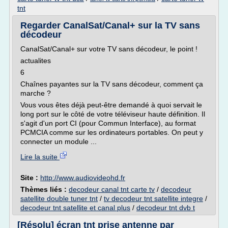
tnt
Regarder CanalSat/Canal+ sur la TV sans
décodeur
CanalSat/Canal+ sur votre TV sans décodeur, le point !
actualites
6
Chaînes payantes sur la TV sans décodeur, comment ça
marche ?
Vous vous êtes déjà peut-être demandé à quoi servait le
long port sur le côté de votre téléviseur haute définition. Il
s'agit d'un port CI (pour Commun Interface), au format
PCMCIA comme sur les ordinateurs portables. On peut y
connecter un module ...
Lire la suite
Site :
http://www.audiovideohd.fr
Thèmes liés :
decodeur canal tnt carte tv
/
decodeur
satellite double tuner tnt
/
tv decodeur tnt satellite integre
/
decodeur tnt satellite et canal plus
/
decodeur tnt dvb t
[Résolu] écran tnt prise antenne par