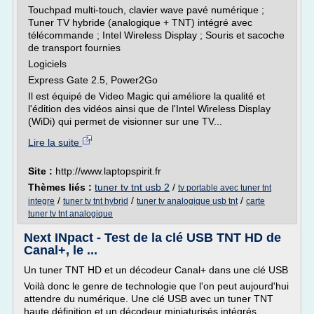
Touchpad multi-touch, clavier wave pavé numérique ;
Tuner TV hybride (analogique + TNT) intégré avec
télécommande ; Intel Wireless Display ; Souris et sacoche
de transport fournies
Logiciels
Express Gate 2.5, Power2Go
Il est équipé de Video Magic qui améliore la qualité et
l'édition des vidéos ainsi que de l'Intel Wireless Display
(WiDi) qui permet de visionner sur une TV...
Lire la suite
Site :
http://www.laptopspirit.fr
Thèmes liés :
tuner tv tnt usb 2
/
tv portable avec tuner tnt
/
/
/
integre
tuner tv tnt hybrid
tuner tv analogique usb tnt
carte
tuner tv tnt analogique
Next INpact - Test de la clé USB TNT HD de
Canal+, le ...
Un tuner TNT HD et un décodeur Canal+ dans une clé USB
Voilà donc le genre de technologie que l'on peut aujourd'hui
attendre du numérique. Une clé USB avec un tuner TNT
haute définition et un décodeur miniaturisés intégrés.