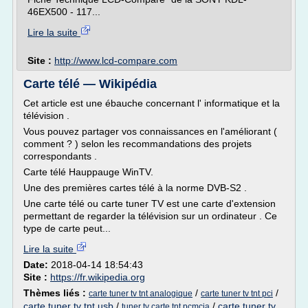
46EX500 - 117...
Lire la suite
Site :
http://www.lcd-compare.com
Carte télé — Wikipédia
Cet article est une ébauche concernant l' informatique et la
télévision .
Vous pouvez partager vos connaissances en l'améliorant (
comment ? ) selon les recommandations des projets
correspondants .
Carte télé Hauppauge WinTV.
Une des premières cartes télé à la norme DVB-S2 .
Une carte télé ou carte tuner TV est une carte d'extension
permettant de regarder la télévision sur un ordinateur . Ce
type de carte peut...
Lire la suite
Date:
2018-04-14 18:54:43
Site :
https://fr.wikipedia.org
Thèmes liés :
/
/
carte tuner tv tnt analogique
carte tuner tv tnt pci
carte tuner tv tnt usb
/
/
carte tuner tv
tuner tv carte tnt pcmcia