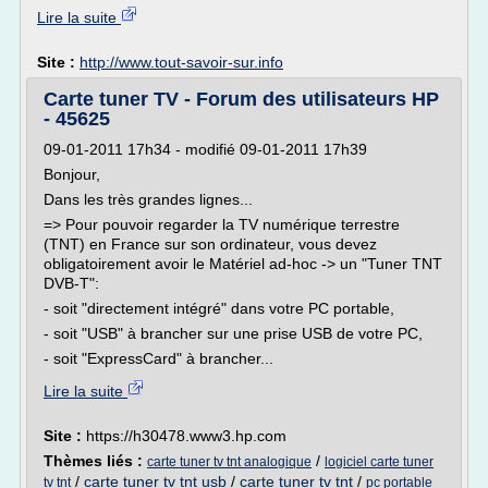
Lire la suite
Site :
http://www.tout-savoir-sur.info
Carte tuner TV - Forum des utilisateurs HP
- 45625
09-01-2011 17h34 - modifié 09-01-2011 17h39
Bonjour,
Dans les très grandes lignes...
=> Pour pouvoir regarder la TV numérique terrestre
(TNT) en France sur son ordinateur, vous devez
obligatoirement avoir le Matériel ad-hoc -> un "Tuner TNT
DVB-T":
- soit "directement intégré" dans votre PC portable,
- soit "USB" à brancher sur une prise USB de votre PC,
- soit "ExpressCard" à brancher...
Lire la suite
Site :
https://h30478.www3.hp.com
Thèmes liés :
/
carte tuner tv tnt analogique
logiciel carte tuner
/
carte tuner tv tnt usb
/
carte tuner tv tnt
/
tv tnt
pc portable