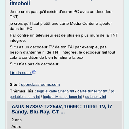
timoboll
Je ne crois pas qu'il existe d'écran PC avec un décodeur
TNT,
je crois qu'il faut plutôt une carte Media Center à ajouter
dans ton PC.
Par contre un téléviseur est de plus en plus muni de la TNT
intégrée.
Si tu as un decodeur TV de ton FAI par exemple, pas
besoin d'antenne ni de TNT intégrée, le décodeur fait tout
cela à condition de bien le relier à la box
Si tu n'as pas de decodeur...
Lire la suite
Site :
openclassrooms.com
Thèmes liés :
/
carte tuner tv tnt
/
logiciel carte tuner tv tnt
pc
/
/
portable tuner tv tnt
logiciel tv sur pc tuner tnt
pc tuner tv tnt
Asus N73SV-TZ254V, 1069€ : Tuner TV, i7
Sandy, Blu-Ray, GT ...
2 ans
Autre