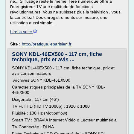
né... Si l'usage reste le même, l'ère numérique offre à
l'enregistreur TV une multitude de fonctions
révolutionnaires. Vous ne subissez plus la télévision , vous
la contrôlez ! Des enregistrements sur mesure, une
utilisation aussi simple...
Lire la suite
Site :
http://pratique.leparisien.fr
SONY KDL-46EX500 - 117 cm, fiche
technique, prix et avis ...
SONY KDL-46EX500 - 117 cm, fiche technique, prix et
avis consommateurs
Archives SONY KDL-46EX500
Caractéristiques principales de la TV SONY KDL-
46EX500
Diagonale : 117 cm (46")
TV Full HD (HD TV 1080p) : 1920 x 1080
Fluidité : 100 Hz (Motionflow)
Smart TV : BRAVIA Internet Vidéo o Lecteur multimédia
TV Connectée : DLNA
Fiche Technique LCD-Compare* de la SONY KDL-