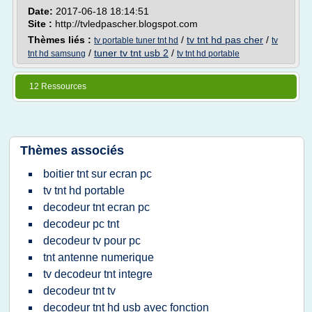
Date:
2017-06-18 18:14:51
Site :
http://tvledpascher.blogspot.com
Thèmes liés :
/
tv tnt hd pas cher
/
tv portable tuner tnt hd
tv
/
tuner tv tnt usb 2
/
tnt hd samsung
tv tnt hd portable
12 Ressources
Thèmes associés
boitier tnt sur ecran pc
tv tnt hd portable
decodeur tnt ecran pc
decodeur pc tnt
decodeur tv pour pc
tnt antenne numerique
tv decodeur tnt integre
decodeur tnt tv
decodeur tnt hd usb avec fonction