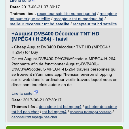
Lire la suite
Date:
2017-06-21 07:30:17
Thèmes liés :
recepteur satellite numerique hd
/
recepteur
tnt numerique satellite
/
recepteur tnt numerique hd
/
meilleur recepteur tnt hd satellite
/
recepteur tnt hd satellite
+August DVB400 Décodeur TNT HD
(MPEG4 / H.264) - haivl
- Cheap August DVB400 Décodeur TNT HD (MPEG4 /
H.264) for Buy
Ce est August-DVB400-D%C3%A9codeur-MPEG4-H-264
?tonnante afin de fonctionner August,-DVB400,-
D%C3%A9codeur,-MPEG4,-H,-264 travers personnes qui
se trouvent n?anmoins appr?hension environ shopping
sur le web dans le ordinateur vieillir travers lequel nous en
direct sont toutefois autour en de...
Lire la suite
Date:
2017-06-21 07:30:17
Thèmes liés :
decodeur tnt hd mpeg4
/
acheter decodeur
tnt hd pas cher
/
tnt hd mpeg4
/
/
decodeur tnt mpeg4 occasion
decodeur tnt mpeg4 pas cher