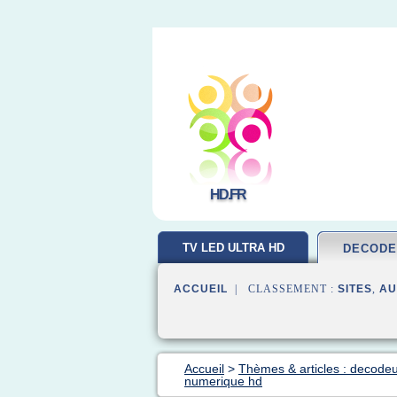
HD.FR
TV LED ULTRA HD
DECODE
ACCUEIL
| CLASSEMENT :
SITES
,
AU
Accueil
>
Thèmes & articles : decodeu
numerique hd