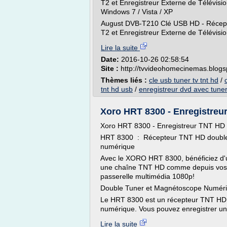
T2 et Enregistreur Externe de Télévi
Windows 7 / Vista / XP
August DVB-T210 Clé USB HD - Récept
T2 et Enregistreur Externe de Télévisio
Lire la suite
Date:
2016-10-26 02:58:54
Site :
http://tvvideohomecinemas.blog
Thèmes liés :
cle usb tuner tv tnt hd
/
tnt hd usb
/
enregistreur dvd avec tuner
Xoro HRT 8300 - Enregistreu
Xoro HRT 8300 - Enregistreur TNT HD 
HRT 8300 : Récepteur TNT HD double 
numérique
Avec le XORO HRT 8300, bénéficiez d'un
une chaîne TNT HD comme depuis vos fic
passerelle multimédia 1080p!
Double Tuner et Magnétoscope Numér
Le HRT 8300 est un récepteur TNT HD
numérique. Vous pouvez enregistrer un
Lire la suite