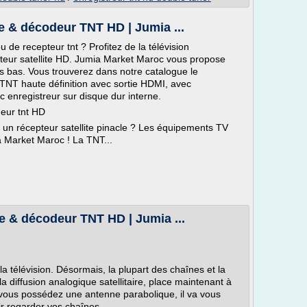
e & décodeur TNT HD | Jumia ...
 de recepteur tnt ? Profitez de la télévision
pteur satellite HD. Jumia Market Maroc vous propose
us bas. Vous trouverez dans notre catalogue le
 TNT haute définition avec sortie HDMI, avec
 enregistreur sur disque dur interne.
deur tnt HD
n récepteur satellite pinacle ? Les équipements TV
ia Market Maroc ! La TNT...
e & décodeur TNT HD | Jumia ...
a télévision. Désormais, la plupart des chaînes et la
a diffusion analogique satellitaire, place maintenant à
 vous possédez une antenne parabolique, il va vous
ir regarder vos chaînes...