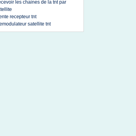
ecevoir les chaines de la tnt par
tellite
ente recepteur tnt
emodulateur satellite tnt