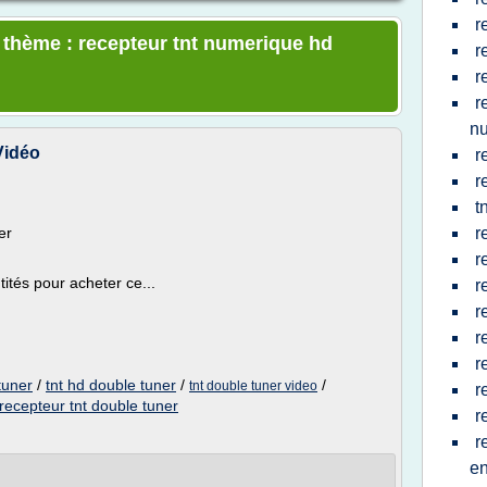
r
e thème : recepteur tnt numerique hd
r
r
r
n
Vidéo
r
r
t
er
r
r
tés pour acheter ce...
r
r
r
r
tuner
/
tnt hd double tuner
/
/
tnt double tuner video
r
recepteur tnt double tuner
r
r
en