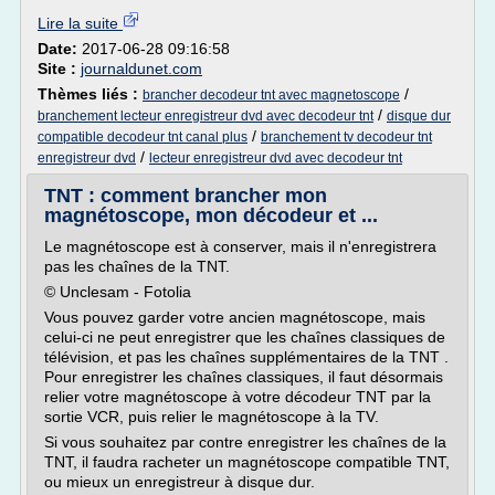
Lire la suite
Date:
2017-06-28 09:16:58
Site :
journaldunet.com
Thèmes liés :
/
brancher decodeur tnt avec magnetoscope
/
branchement lecteur enregistreur dvd avec decodeur tnt
disque dur
/
compatible decodeur tnt canal plus
branchement tv decodeur tnt
/
enregistreur dvd
lecteur enregistreur dvd avec decodeur tnt
TNT : comment brancher mon
magnétoscope, mon décodeur et ...
Le magnétoscope est à conserver, mais il n'enregistrera
pas les chaînes de la TNT.
© Unclesam - Fotolia
Vous pouvez garder votre ancien magnétoscope, mais
celui-ci ne peut enregistrer que les chaînes classiques de
télévision, et pas les chaînes supplémentaires de la TNT .
Pour enregistrer les chaînes classiques, il faut désormais
relier votre magnétoscope à votre décodeur TNT par la
sortie VCR, puis relier le magnétoscope à la TV.
Si vous souhaitez par contre enregistrer les chaînes de la
TNT, il faudra racheter un magnétoscope compatible TNT,
ou mieux un enregistreur à disque dur.