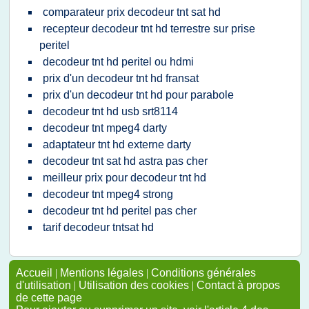
comparateur prix decodeur tnt sat hd
recepteur decodeur tnt hd terrestre sur prise
peritel
decodeur tnt hd peritel ou hdmi
prix d'un decodeur tnt hd fransat
prix d'un decodeur tnt hd pour parabole
decodeur tnt hd usb srt8114
decodeur tnt mpeg4 darty
adaptateur tnt hd externe darty
decodeur tnt sat hd astra pas cher
meilleur prix pour decodeur tnt hd
decodeur tnt mpeg4 strong
decodeur tnt hd peritel pas cher
tarif decodeur tntsat hd
Accueil
|
Mentions légales
|
Conditions générales
d'utilisation
|
Utilisation des cookies
|
Contact à propos
de cette page