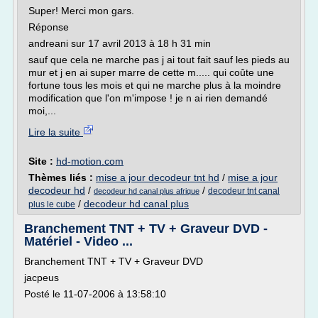
Super! Merci mon gars.
Réponse
andreani sur 17 avril 2013 à 18 h 31 min
sauf que cela ne marche pas j ai tout fait sauf les pieds au
mur et j en ai super marre de cette m..... qui coûte une
fortune tous les mois et qui ne marche plus à la moindre
modification que l'on m'impose ! je n ai rien demandé
moi,...
Lire la suite
Site :
hd-motion.com
Thèmes liés :
mise a jour decodeur tnt hd
/
mise a jour
decodeur hd
/
/
decodeur tnt canal
decodeur hd canal plus afrique
/
decodeur hd canal plus
plus le cube
Branchement TNT + TV + Graveur DVD -
Matériel - Video ...
Branchement TNT + TV + Graveur DVD
jacpeus
Posté le 11-07-2006 à 13:58:10