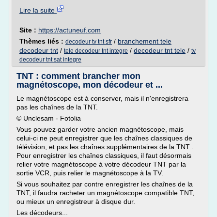
Lire la suite
Site :
https://actuneuf.com
Thèmes liés :
/
branchement tele
decodeur tv tnt sfr
decodeur tnt
/
/
decodeur tnt tele
/
tele decodeur tnt integre
tv
decodeur tnt sat integre
TNT : comment brancher mon
magnétoscope, mon décodeur et ...
Le magnétoscope est à conserver, mais il n'enregistrera
pas les chaînes de la TNT.
© Unclesam - Fotolia
Vous pouvez garder votre ancien magnétoscope, mais
celui-ci ne peut enregistrer que les chaînes classiques de
télévision, et pas les chaînes supplémentaires de la TNT .
Pour enregistrer les chaînes classiques, il faut désormais
relier votre magnétoscope à votre décodeur TNT par la
sortie VCR, puis relier le magnétoscope à la TV.
Si vous souhaitez par contre enregistrer les chaînes de la
TNT, il faudra racheter un magnétoscope compatible TNT,
ou mieux un enregistreur à disque dur.
Les décodeurs...