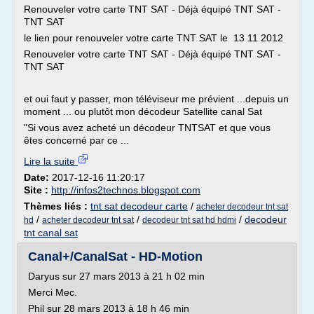
Renouveler votre carte TNT SAT - Déjà équipé TNT SAT -
TNT SAT
le lien pour renouveler votre carte TNT SAT le 13 11 2012
Renouveler votre carte TNT SAT - Déjà équipé TNT SAT -
TNT SAT
et oui faut y passer, mon téléviseur me prévient ...depuis un
moment ... ou plutôt mon décodeur Satellite canal Sat
"Si vous avez acheté un décodeur TNTSAT et que vous
êtes concerné par ce ...
Lire la suite
Date:
2017-12-16 11:20:17
Site :
http://infos2technos.blogspot.com
Thèmes liés :
tnt sat decodeur carte
/
acheter decodeur tnt sat
/
/
/
decodeur
hd
acheter decodeur tnt sat
decodeur tnt sat hd hdmi
tnt canal sat
Canal+/CanalSat - HD-Motion
Daryus sur 27 mars 2013 à 21 h 02 min
Merci Mec.
Phil sur 28 mars 2013 à 18 h 46 min