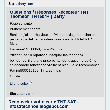
Site :
darty.com
Questions / Réponses Récepteur TNT
Thomson THT504+ | Darty
Page suivante
Branchement peritel
Bonjour, j'ai un très vieux téléviseur, puis je brancher de
peritel à peritel ce décodeur pour avoir la TV tnt hd ?
Merci
Par anne15433868, il y a 25 mois
Afficher les 48 réponses Masquer les réponses
bonjour oui il y a une prise péritel donc aucun problème -
ce décodeur fonctionne vraiment bien - je le recommande
Par jmf833216132, il y a 25 mois
Oui de...
Lire la suite
Site :
darty.com
Renouveler votre carte TNT SAT -
infos2technos.blogspot.com