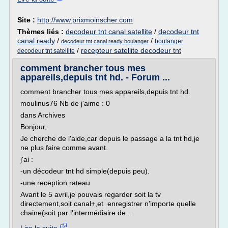
Site :
http://www.prixmoinscher.com
Thèmes liés :
decodeur tnt canal satellite
/
decodeur tnt
canal ready
/
/
boulanger
decodeur tnt canal ready boulanger
/
recepteur satellite decodeur tnt
decodeur tnt satellite
comment brancher tous mes
appareils,depuis tnt hd. - Forum ...
comment brancher tous mes appareils,depuis tnt hd.
moulinus76 Nb de j'aime : 0
dans Archives
Bonjour,
Je cherche de l'aide,car depuis le passage a la tnt hd,je
ne plus faire comme avant.
j'ai :
-un décodeur tnt hd simple(depuis peu).
-une reception rateau
Avant le 5 avril,je pouvais regarder soit la tv
directement,soit canal+,et enregistrer n'importe quelle
chaine(soit par l'intermédiaire de...