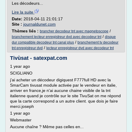
Les décodeurs...
Lire la suite
Date:
2018-04-11 21:01:17
Site :
journaldunet.com
Thèmes liés :
/
brancher decodeur tnt avec magnetoscope
/
branchement lecteur enregistreur dvd avec decodeur tnt
disque
/
dur compatible decodeur tnt canal plus
branchement tv decodeur
/
tnt enregistreur dvd
lecteur enregistreur dvd avec decodeur tnt
Tivùsat - satexpat.com
1 year ago
SCIGLIANO
j'ai acheter un décodeur digiquest F777full HD avec la
SmarCam tivusat module activée par le vendeur en italie,
arriver en france,je n'ai aucune chaine visible de la tnt
italienne quand je contrôle sur le site TivuSat on me répond
que la carte correspond a un autre client. que dois je faire
merci.joseph
1 year ago
Webmaster
Aucune chaîne ? Même pas celles en...