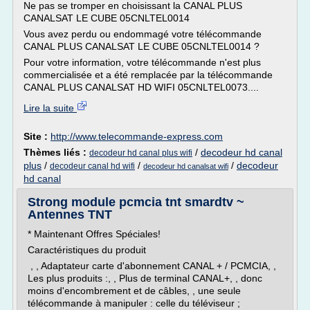
Ne pas se tromper en choisissant la CANAL PLUS
CANALSAT LE CUBE 05CNLTEL0014
Vous avez perdu ou endommagé votre télécommande
CANAL PLUS CANALSAT LE CUBE 05CNLTEL0014 ?
Pour votre information, votre télécommande n'est plus
commercialisée et a été remplacée par la télécommande
CANAL PLUS CANALSAT HD WIFI 05CNLTEL0073....
Lire la suite
Site :
http://www.telecommande-express.com
Thèmes liés :
/
decodeur hd canal
decodeur hd canal plus wifi
plus
/
/
/
decodeur
decodeur canal hd wifi
decodeur hd canalsat wifi
hd canal
Strong module pcmcia tnt smardtv ~
Antennes TNT
* Maintenant Offres Spéciales!
Caractéristiques du produit
, , Adaptateur carte d'abonnement CANAL + / PCMCIA, ,
Les plus produits :, , Plus de terminal CANAL+, , donc
moins d'encombrement et de câbles, , une seule
télécommande à manipuler : celle du téléviseur ;