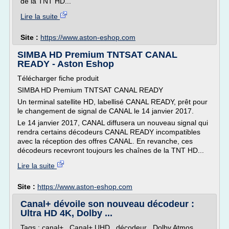
de la TNT HD...
Lire la suite
Site :
https://www.aston-eshop.com
SIMBA HD Premium TNTSAT CANAL
READY - Aston Eshop
Télécharger fiche produit
SIMBA HD Premium TNTSAT CANAL READY
Un terminal satellite HD, labellisé CANAL READY, prêt pour
le changement de signal de CANAL le 14 janvier 2017.
Le 14 janvier 2017, CANAL diffusera un nouveau signal qui
rendra certains décodeurs CANAL READY incompatibles
avec la réception des offres CANAL. En revanche, ces
décodeurs recevront toujours les chaînes de la TNT HD...
Lire la suite
Site :
https://www.aston-eshop.com
Canal+ dévoile son nouveau décodeur :
Ultra HD 4K, Dolby ...
Tags : canal+ , Canal+ UHD , décodeur , Dolby Atmos ,