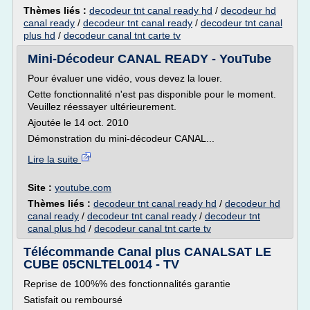
Thèmes liés :
decodeur tnt canal ready hd
/
decodeur hd
canal ready
/
decodeur tnt canal ready
/
decodeur tnt canal
plus hd
/
decodeur canal tnt carte tv
Mini-Décodeur CANAL READY - YouTube
Pour évaluer une vidéo, vous devez la louer.
Cette fonctionnalité n'est pas disponible pour le moment.
Veuillez réessayer ultérieurement.
Ajoutée le 14 oct. 2010
Démonstration du mini-décodeur CANAL...
Lire la suite
Site :
youtube.com
Thèmes liés :
decodeur tnt canal ready hd
/
decodeur hd
canal ready
/
decodeur tnt canal ready
/
decodeur tnt
canal plus hd
/
decodeur canal tnt carte tv
Télécommande Canal plus CANALSAT LE
CUBE 05CNLTEL0014 - TV
Reprise de 100%% des fonctionnalités garantie
Satisfait ou remboursé