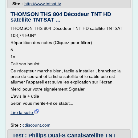
Site :
http://www.tntsat.tv
THOMSON THS 804 Décodeur TNT HD
satellite TNTSAT ...
THOMSON THS 804 Décodeur TNT HD satellite TNTSAT
108,74 EUR*
Répartition des notes (Cliquez pour filtrer)
5
1x
Fait son boulot
Ce récepteur marche bien, facile a installer , branchez la
prise de courant et la fiche satellite et le cable usb est
allumer l'appareil est suive les explication sur l'écran.
Merci pour votre signalement Signaler
L'avis le + utile
Selon vous mérite-t-il ce statut...
Lire la suite
Site :
cdiscount.com
Test : Philips Dual-S CanalSatellite TNT