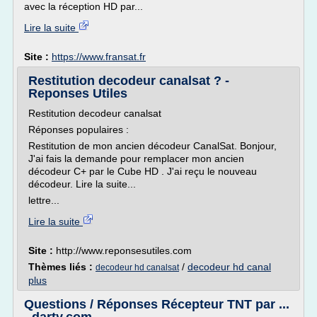
avec la réception HD par...
Lire la suite
Site :
https://www.fransat.fr
Restitution decodeur canalsat ? -
Reponses Utiles
Restitution decodeur canalsat
Réponses populaires :
Restitution de mon ancien décodeur CanalSat. Bonjour,
J'ai fais la demande pour remplacer mon ancien
décodeur C+ par le Cube HD . J'ai reçu le nouveau
décodeur. Lire la suite...
lettre...
Lire la suite
Site :
http://www.reponsesutiles.com
Thèmes liés :
/
decodeur hd canal
decodeur hd canalsat
plus
Questions / Réponses Récepteur TNT par ...