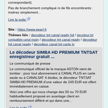
correspondant).
Pas de branchement compliqué ni de fils encombrants :
insérez simplement...
Lire la suite
Site :
https://www.pearl.fr
Thèmes liés :
decodeur tnt canal ready hd
/
decodeur tnt
/
decodeur tnt canal ready
/
decodeur
compatible canal ready
hd canal ready
/
decodeur canal tnt carte tv
Le décodeur SIMBA HD PREMIUM TNTSAT
enregistreur gratuit ...
Le communiqué de presse
Le communiqué officiel de la marque ASTON vient de
tomber : pour tout abonnement à CANAL PLUS en carte
seule ou à CANALSAT 4 étoiles, le décodeur TNTSAT
SIMBA HD PREMIUM d'une valeur de 249 EUR est offert
immédiatement en caisse.
Voici une offre qui nous change des 50 ou 70 EUR
habituellement proposé en avantage client en
remboursement différé et qui dans une...
Lire la suite