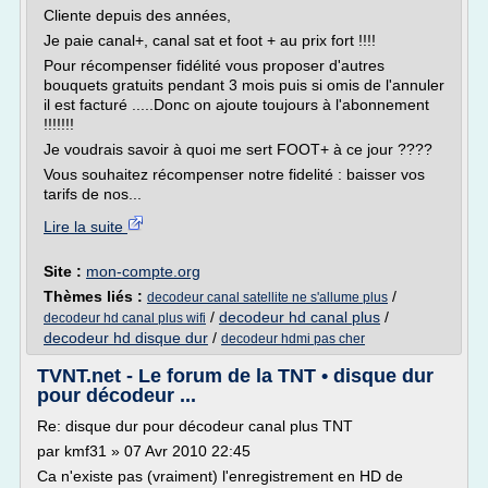
Cliente depuis des années,
Je paie canal+, canal sat et foot + au prix fort !!!!
Pour récompenser fidélité vous proposer d'autres
bouquets gratuits pendant 3 mois puis si omis de l'annuler
il est facturé .....Donc on ajoute toujours à l'abonnement
!!!!!!!
Je voudrais savoir à quoi me sert FOOT+ à ce jour ????
Vous souhaitez récompenser notre fidelité : baisser vos
tarifs de nos...
Lire la suite
Site :
mon-compte.org
Thèmes liés :
/
decodeur canal satellite ne s'allume plus
/
decodeur hd canal plus
/
decodeur hd canal plus wifi
decodeur hd disque dur
/
decodeur hdmi pas cher
TVNT.net - Le forum de la TNT • disque dur
pour décodeur ...
Re: disque dur pour décodeur canal plus TNT
par kmf31 » 07 Avr 2010 22:45
Ca n'existe pas (vraiment) l'enregistrement en HD de