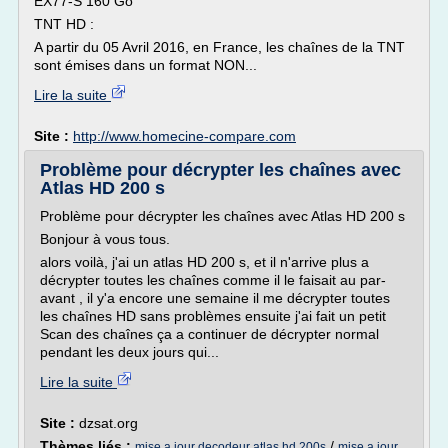
EX77-S 160 Go
TNT HD :
A partir du 05 Avril 2016, en France, les chaînes de la TNT
sont émises dans un format NON...
Lire la suite
Site :
http://www.homecine-compare.com
Problème pour décrypter les chaînes avec
Atlas HD 200 s
Problème pour décrypter les chaînes avec Atlas HD 200 s
Bonjour à vous tous.
alors voilà, j'ai un atlas HD 200 s, et il n'arrive plus a
décrypter toutes les chaînes comme il le faisait au par-
avant , il y'a encore une semaine il me décrypter toutes
les chaînes HD sans problèmes ensuite j'ai fait un petit
Scan des chaînes ça a continuer de décrypter normal
pendant les deux jours qui...
Lire la suite
Site :
dzsat.org
Thèmes liés :
/
mise a jour decodeur atlas hd 200s
mise a jour