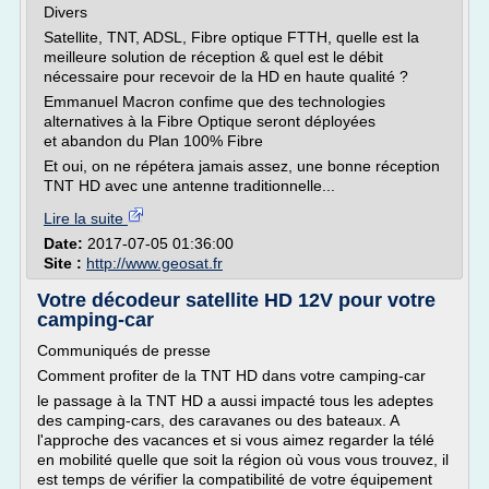
Divers
Satellite, TNT, ADSL, Fibre optique FTTH, quelle est la
meilleure solution de réception & quel est le débit
nécessaire pour recevoir de la HD en haute qualité ?
Emmanuel Macron confime que des technologies
alternatives à la Fibre Optique seront déployées
et abandon du Plan 100% Fibre
Et oui, on ne répétera jamais assez, une bonne réception
TNT HD avec une antenne traditionnelle...
Lire la suite
Date:
2017-07-05 01:36:00
Site :
http://www.geosat.fr
Votre décodeur satellite HD 12V pour votre
camping-car
Communiqués de presse
Comment profiter de la TNT HD dans votre camping-car
le passage à la TNT HD a aussi impacté tous les adeptes
des camping-cars, des caravanes ou des bateaux. A
l'approche des vacances et si vous aimez regarder la télé
en mobilité quelle que soit la région où vous vous trouvez, il
est temps de vérifier la compatibilité de votre équipement