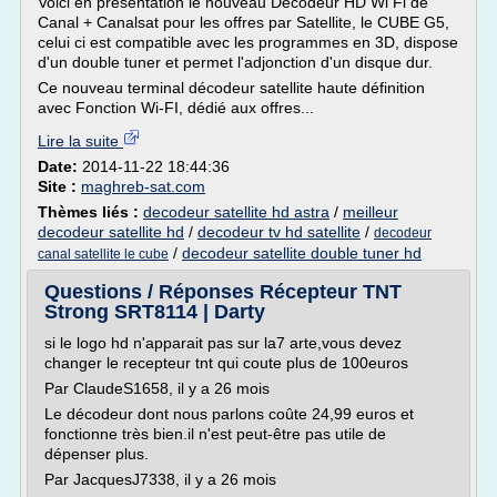
Voici en présentation le nouveau Décodeur HD Wi Fi de
Canal + Canalsat pour les offres par Satellite, le CUBE G5,
celui ci est compatible avec les programmes en 3D, dispose
d'un double tuner et permet l'adjonction d'un disque dur.
Ce nouveau terminal décodeur satellite haute définition
avec Fonction Wi-FI, dédié aux offres...
Lire la suite
Date:
2014-11-22 18:44:36
Site :
maghreb-sat.com
Thèmes liés :
decodeur satellite hd astra
/
meilleur
decodeur satellite hd
/
decodeur tv hd satellite
/
decodeur
/
decodeur satellite double tuner hd
canal satellite le cube
Questions / Réponses Récepteur TNT
Strong SRT8114 | Darty
si le logo hd n'apparait pas sur la7 arte,vous devez
changer le recepteur tnt qui coute plus de 100euros
Par ClaudeS1658, il y a 26 mois
Le décodeur dont nous parlons coûte 24,99 euros et
fonctionne très bien.il n'est peut-être pas utile de
dépenser plus.
Par JacquesJ7338, il y a 26 mois