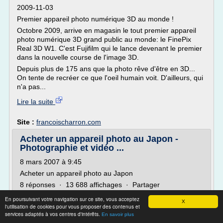
2009-11-03
Premier appareil photo numérique 3D au monde !
Octobre 2009, arrive en magasin le tout premier appareil
photo numérique 3D grand public au monde: le FinePix
Real 3D W1. C'est Fujifilm qui le lance devenant le premier
dans la nouvelle course de l'image 3D.
Depuis plus de 175 ans que la photo rêve d'être en 3D...
On tente de recréer ce que l'oeil humain voit. D'ailleurs, qui
n'a pas...
Lire la suite
Site :
francoischarron.com
Acheter un appareil photo au Japon -
Photographie et vidéo ...
8 mars 2007 à 9:45
Acheter un appareil photo au Japon
8 réponses · 13 688 affichages · Partager
Publicité invisible aux membres
En poursuivant votre navigation sur ce site, vous acceptez
X
l'utilisation de cookies pour vous proposer des contenus et
VoyageForum connectés à leur compte. ( ? )
services adaptés à vos centres d'intérêts.
En savoir plus
Bonjour, savez vous si il est interressant d'acheter un