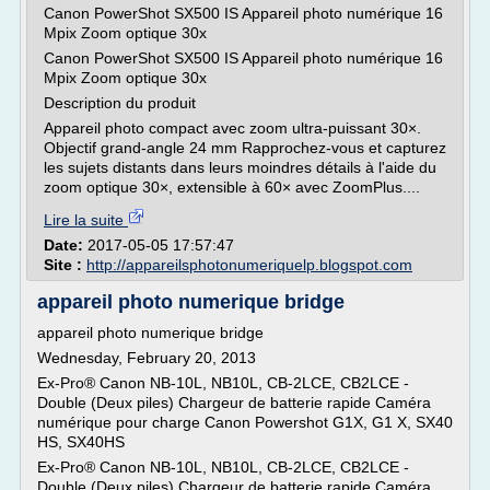
Canon PowerShot SX500 IS Appareil photo numérique 16
Mpix Zoom optique 30x
Canon PowerShot SX500 IS Appareil photo numérique 16
Mpix Zoom optique 30x
Description du produit
Appareil photo compact avec zoom ultra-puissant 30×.
Objectif grand-angle 24 mm Rapprochez-vous et capturez
les sujets distants dans leurs moindres détails à l'aide du
zoom optique 30×, extensible à 60× avec ZoomPlus....
Lire la suite
Date:
2017-05-05 17:57:47
Site :
http://appareilsphotonumeriquelp.blogspot.com
appareil photo numerique bridge
appareil photo numerique bridge
Wednesday, February 20, 2013
Ex-Pro® Canon NB-10L, NB10L, CB-2LCE, CB2LCE -
Double (Deux piles) Chargeur de batterie rapide Caméra
numérique pour charge Canon Powershot G1X, G1 X, SX40
HS, SX40HS
Ex-Pro® Canon NB-10L, NB10L, CB-2LCE, CB2LCE -
Double (Deux piles) Chargeur de batterie rapide Caméra