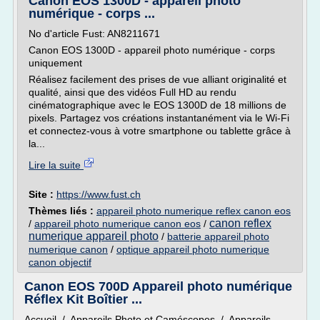
Canon EOS 1300D - appareil photo
numérique - corps ...
No d'article Fust: AN8211671
Canon EOS 1300D - appareil photo numérique - corps
uniquement
Réalisez facilement des prises de vue alliant originalité et
qualité, ainsi que des vidéos Full HD au rendu
cinématographique avec le EOS 1300D de 18 millions de
pixels. Partagez vos créations instantanément via le Wi-Fi
et connectez-vous à votre smartphone ou tablette grâce à
la...
Lire la suite
Site :
https://www.fust.ch
Thèmes liés :
appareil photo numerique reflex canon eos
canon reflex
/
appareil photo numerique canon eos
/
numerique appareil photo
/
batterie appareil photo
numerique canon
/
optique appareil photo numerique
canon objectif
Canon EOS 700D Appareil photo numérique
Réflex Kit Boîtier ...
Accueil / Appareils Photo et Caméscopes / Appareils