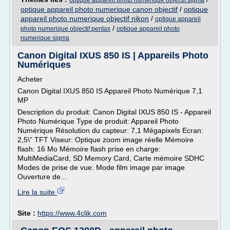
optique appareil photo numerique objectif sigma
optique appareil photo numerique canon objectif
/
optique
appareil photo numerique objectif nikon
/
optique appareil
/
photo numerique objectif pentax
optique appareil photo
numerique sigma
Canon Digital IXUS 850 IS | Appareils Photo
Numériques
Acheter
Canon Digital IXUS 850 IS Appareil Photo Numérique 7,1
MP
Description du produit: Canon Digital IXUS 850 IS - Appareil
Photo Numérique Type de produit: Appareil Photo
Numérique Résolution du capteur: 7,1 Mégapixels Ecran:
2,5\" TFT Viseur: Optique zoom image réelle Mémoire
flash: 16 Mo Mémoire flash prise en charge:
MultiMediaCard, SD Memory Card, Carte mémoire SDHC
Modes de prise de vue: Mode film image par image
Ouverture de...
Lire la suite
Site :
https://www.4clik.com