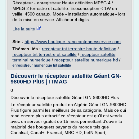
Récepteur - enregistreur Haute définition MPEG 4 /
MPEG 2 terrestre et satellite. Ecoconception < 1W en
veille. 4500 canaux. Mode «Installation automatique» lors
de la mise en service. Afficheur 4 digits....
Lire la suite
Site :
https://www.boutique.franceantennesservice.com
Thèmes liés :
recepteur tnt terrestre haute definition
/
recepteur tnt terrestre et satellite
/
recepteur satellite
terminal numerique
/
recepteur satellite numerique hd
/
enregistreur numerique tnt satellite
Découvrir le récepteur satellite Géant GN-
9800HD Plus | ITMAG
0
Découvrir le récepteur satellite Géant GN-9800HD Plus
Le récepteur satellite produit en Algérie Géant GN-9800HD
Plus figure parmi les meilleurs de sa catégorie. Mais ce qui
rend encore plus attractif ce récepteur est qu'il est vendu
avec un serveur gratuit de 15 mois permettant d'ouvrir la
majorité des bouquets payants du monde tels que
Canalsat, Canal+, Fransat, MBC HD, beIN Sport,...