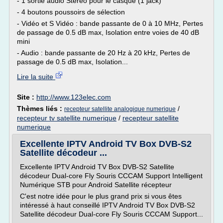
- 1 sortie audio Stéréo pour le casque (1 jack)
- 4 boutons poussoirs de sélection
- Vidéo et S Vidéo : bande passante de 0 à 10 MHz, Pertes
de passage de 0.5 dB max, Isolation entre voies de 40 dB
mini
- Audio : bande passante de 20 Hz à 20 kHz, Pertes de
passage de 0.5 dB max, Isolation...
Lire la suite
Site :
http://www.123elec.com
Thèmes liés :
/
recepteur satellite analogique numerique
recepteur tv satellite numerique
/
recepteur satellite
numerique
Excellente IPTV Android TV Box DVB-S2
Satellite décodeur ...
Excellente IPTV Android TV Box DVB-S2 Satellite
décodeur Dual-core Fly Souris CCCAM Support Intelligent
Numérique STB pour Android Satellite récepteur
C'est notre idée pour le plus grand prix si vous êtes
intéressé à haut conseillé IPTV Android TV Box DVB-S2
Satellite décodeur Dual-core Fly Souris CCCAM Support...