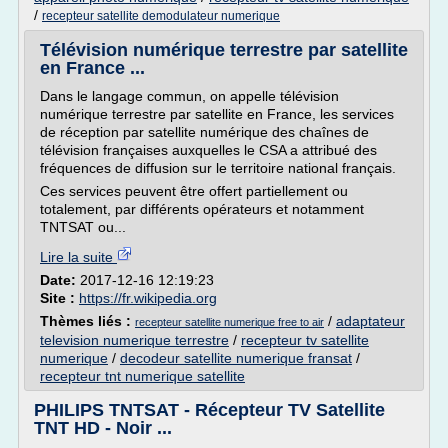
/
recepteur satellite demodulateur numerique
Télévision numérique terrestre par satellite
en France ...
Dans le langage commun, on appelle télévision
numérique terrestre par satellite en France, les services
de réception par satellite numérique des chaînes de
télévision françaises auxquelles le CSA a attribué des
fréquences de diffusion sur le territoire national français.
Ces services peuvent être offert partiellement ou
totalement, par différents opérateurs et notamment
TNTSAT ou...
Lire la suite
Date:
2017-12-16 12:19:23
Site :
https://fr.wikipedia.org
Thèmes liés :
/
adaptateur
recepteur satellite numerique free to air
television numerique terrestre
/
recepteur tv satellite
numerique
/
decodeur satellite numerique fransat
/
recepteur tnt numerique satellite
PHILIPS TNTSAT - Récepteur TV Satellite
TNT HD - Noir ...