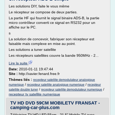
Les solutions DIY, faite le vous même
Le récepteur se compose de deux parties.
La partie HF qui fournit le signal binaire ADS-B, la partie
micro contrôleur converti ce signal en RS232 pour un
affiche sur le PC.
s
La solution de concevoir, fabriquer son récepteur est
faisable mais complexe en mise au point.
Les solutions a tuner satellite
Les récepteurs satellites couvre la bande 950MHz - 2...
Lire la suite
Date:
2010-01-11 19:47:44
Site :
http://xavier.fenard.free.fr
Thèmes liés :
recepteur satellite demodulateur analogique
/
/
numerique
recepteur satellite analogique numerique
recepteur
/
/
satellite double tuner
recepteur satellite demodulateur numerique
recepteur tv satellite numerique
TV HD DVD 59CM MOBILETV FRANSAT -
camping-car-plus.com
Télévision TV HD LED 55cm - 21.5" Mobile TV avec