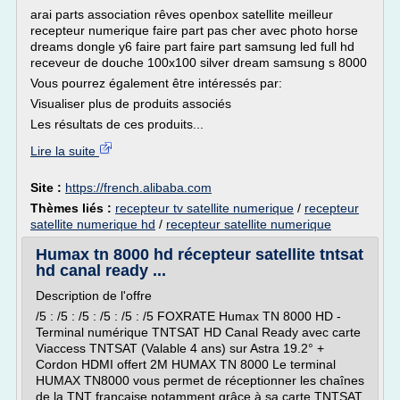
arai parts association rêves openbox satellite meilleur
recepteur numerique faire part pas cher avec photo horse
dreams dongle y6 faire part faire part samsung led full hd
receveur de douche 100x100 silver dream samsung s 8000
Vous pourrez également être intéressés par:
Visualiser plus de produits associés
Les résultats de ces produits...
Lire la suite
Site :
https://french.alibaba.com
Thèmes liés :
recepteur tv satellite numerique
/
recepteur
satellite numerique hd
/
recepteur satellite numerique
Humax tn 8000 hd récepteur satellite tntsat
hd canal ready ...
Description de l'offre
/5 : /5 : /5 : /5 : /5 : /5 FOXRATE Humax TN 8000 HD -
Terminal numérique TNTSAT HD Canal Ready avec carte
Viaccess TNTSAT (Valable 4 ans) sur Astra 19.2° +
Cordon HDMI offert 2M HUMAX TN 8000 Le terminal
HUMAX TN8000 vous permet de réceptionner les chaînes
de la TNT française notamment grâce à sa carte TNTSAT