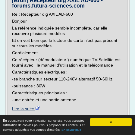
[Brun] Récepteur dig AXIL AD-600 -
forums.futura-sciences.com
Re : Récepteur dig AXIL AD-600
Bonjour
La référence indiquée semble incomplète, car elle
recouvre plusieurs modèles.
Et on voit bien que le lecteur de carte n'est pas présent
sur tous les modèles ..
Cordialement
Ce récépteur (démodulateur ) numérique TV-Satellite est
fourni avec : le manuel d'utilisation et la télécomande
Caractéristiques electriques :
-se branche sur secteur 110-240V alternatif 50-60Hz
-puissance : 30W
Caractéristiques principales :
-une entrée et une sortie antenne...
Lire la suite
En poursuivant votre navigation sur ce site, vous acceptez
Site :
http://forums.futura-sciences.com
X
l'utilisation de cookies pour vous proposer des contenus et
Thèmes liés :
recepteur tv satellite numerique
/
recepteur
services adaptés à vos centres d'intérêts.
En savoir plus
/
recepteur satellite terminal
satellite demodulateur numerique