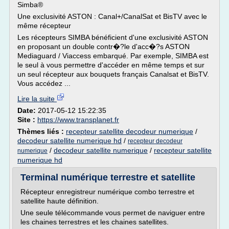
Simba®
Une exclusivité ASTON : Canal+/CanalSat et BisTV avec le
même récepteur
Les récepteurs SIMBA bénéficient d'une exclusivité ASTON
en proposant un double contr�?le d'acc�?s ASTON
Mediaguard / Viaccess embarqué. Par exemple, SIMBA est
le seul à vous permettre d'accéder en même temps et sur
un seul récepteur aux bouquets français Canalsat et BisTV.
Vous accédez ...
Lire la suite
Date:
2017-05-12 15:22:35
Site :
https://www.transplanet.fr
Thèmes liés :
recepteur satellite decodeur numerique
/
decodeur satellite numerique hd
/
recepteur decodeur
/
decodeur satellite numerique
/
recepteur satellite
numerique
numerique hd
Terminal numérique terrestre et satellite
Récepteur enregistreur numérique combo terrestre et
satellite haute définition.
Une seule télécommande vous permet de naviguer entre
les chaines terrestres et les chaines satellites.