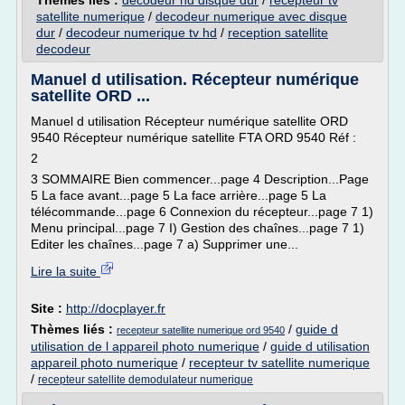
Thèmes liés :
decodeur hd disque dur
/
recepteur tv
satellite numerique
/
decodeur numerique avec disque
dur
/
decodeur numerique tv hd
/
reception satellite
decodeur
Manuel d utilisation. Récepteur numérique
satellite ORD ...
Manuel d utilisation Récepteur numérique satellite ORD
9540 Récepteur numérique satellite FTA ORD 9540 Réf :
2
3 SOMMAIRE Bien commencer...page 4 Description...Page
5 La face avant...page 5 La face arrière...page 5 La
télécommande...page 6 Connexion du récepteur...page 7 1)
Menu principal...page 7 I) Gestion des chaînes...page 7 1)
Editer les chaînes...page 7 a) Supprimer une...
Lire la suite
Site :
http://docplayer.fr
Thèmes liés :
/
guide d
recepteur satellite numerique ord 9540
utilisation de l appareil photo numerique
/
guide d utilisation
appareil photo numerique
/
recepteur tv satellite numerique
/
recepteur satellite demodulateur numerique