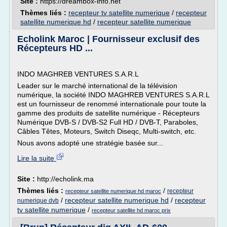
Site :
https://dreambox-info.net
Thèmes liés :
recepteur tv satellite numerique
/
recepteur
satellite numerique hd
/
recepteur satellite numerique
Echolink Maroc | Fournisseur exclusif des
Récepteurs HD ...
INDO MAGHREB VENTURES S.A.R.L
Leader sur le marché international de la télévision
numérique, la société INDO MAGHREB VENTURES S.A.R.L
est un fournisseur de renommé internationale pour toute la
gamme des produits de satellite numérique - Récepteurs
Numérique DVB-S / DVB-S2 Full HD / DVB-T, Paraboles,
Câbles Têtes, Moteurs, Switch Diseqc, Multi-switch, etc.
Nous avons adopté une stratégie basée sur...
Lire la suite
Site :
http://echolink.ma
Thèmes liés :
/
recepteur
recepteur satellite numerique hd maroc
/
recepteur satellite numerique hd
/
recepteur
numerique dvb
tv satellite numerique
/
recepteur satellite hd maroc prix