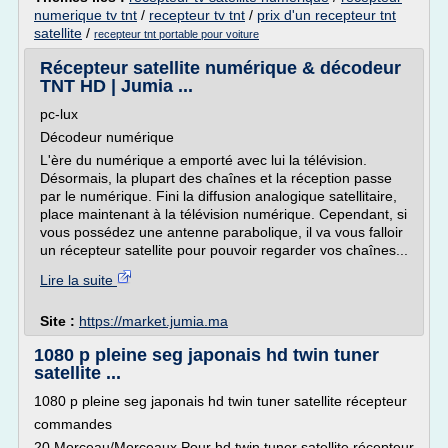
numerique tv tnt
/
recepteur tv tnt
/
prix d'un recepteur tnt
satellite
/
recepteur tnt portable pour voiture
Récepteur satellite numérique & décodeur
TNT HD | Jumia ...
pc-lux
Décodeur numérique
L'ère du numérique a emporté avec lui la télévision.
Désormais, la plupart des chaînes et la réception passe
par le numérique. Fini la diffusion analogique satellitaire,
place maintenant à la télévision numérique. Cependant, si
vous possédez une antenne parabolique, il va vous falloir
un récepteur satellite pour pouvoir regarder vos chaînes...
Lire la suite
Site :
https://market.jumia.ma
1080 p pleine seg japonais hd twin tuner
satellite ...
1080 p pleine seg japonais hd twin tuner satellite récepteur
commandes
20 Morceau/Morceaux Pour hd twin tuner satellite récepteur