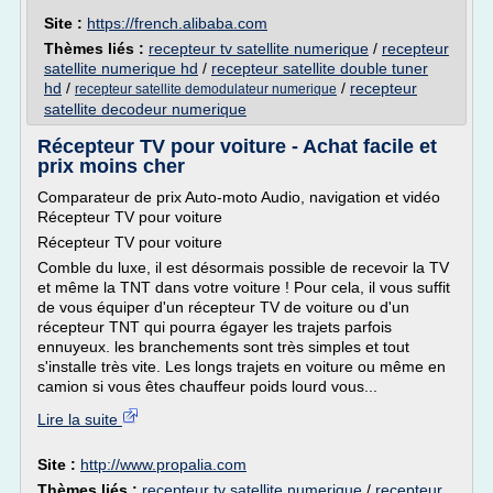
Site :
https://french.alibaba.com
Thèmes liés :
recepteur tv satellite numerique
/
recepteur
satellite numerique hd
/
recepteur satellite double tuner
hd
/
/
recepteur
recepteur satellite demodulateur numerique
satellite decodeur numerique
Récepteur TV pour voiture - Achat facile et
prix moins cher
Comparateur de prix Auto-moto Audio, navigation et vidéo
Récepteur TV pour voiture
Récepteur TV pour voiture
Comble du luxe, il est désormais possible de recevoir la TV
et même la TNT dans votre voiture ! Pour cela, il vous suffit
de vous équiper d'un récepteur TV de voiture ou d'un
récepteur TNT qui pourra égayer les trajets parfois
ennuyeux. les branchements sont très simples et tout
s'installe très vite. Les longs trajets en voiture ou même en
camion si vous êtes chauffeur poids lourd vous...
Lire la suite
Site :
http://www.propalia.com
Thèmes liés :
recepteur tv satellite numerique
/
recepteur