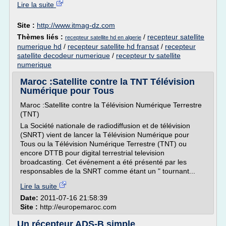
Lire la suite
Site :
http://www.itmag-dz.com
Thèmes liés :
/
recepteur satellite
recepteur satellite hd en algerie
numerique hd
/
recepteur satellite hd fransat
/
recepteur
satellite decodeur numerique
/
recepteur tv satellite
numerique
Maroc :Satellite contre la TNT Télévision
Numérique pour Tous
Maroc :Satellite contre la Télévision Numérique Terrestre
(TNT)
La Société nationale de radiodiffusion et de télévision
(SNRT) vient de lancer la Télévision Numérique pour
Tous ou la Télévision Numérique Terrestre (TNT) ou
encore DTTB pour digital terrestrial television
broadcasting. Cet événement a été présenté par les
responsables de la SNRT comme étant un " tournant...
Lire la suite
Date:
2011-07-16 21:58:39
Site :
http://europemaroc.com
Un récepteur ADS-B simple