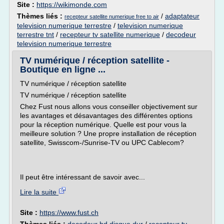
Site :
https://wikimonde.com
Thèmes liés :
/
adaptateur
recepteur satellite numerique free to air
television numerique terrestre
/
television numerique
terrestre tnt
/
recepteur tv satellite numerique
/
decodeur
television numerique terrestre
TV numérique / réception satellite -
Boutique en ligne ...
TV numérique / réception satellite
TV numérique / réception satellite
Chez Fust nous allons vous conseiller objectivement sur
les avantages et désavantages des différentes options
pour la réception numérique. Quelle est pour vous la
meilleure solution ? Une propre installation de réception
satellite, Swisscom-/Sunrise-TV ou UPC Cablecom?
Il peut être intéressant de savoir avec...
Lire la suite
Site :
https://www.fust.ch