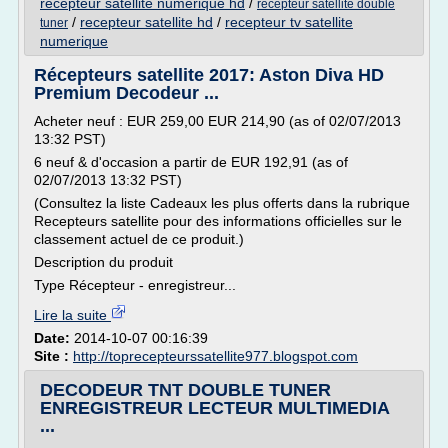
recepteur satellite numerique hd
/
recepteur satellite double
/
recepteur satellite hd
/
recepteur tv satellite
tuner
numerique
Récepteurs satellite 2017: Aston Diva HD
Premium Decodeur ...
Acheter neuf : EUR 259,00 EUR 214,90 (as of 02/07/2013
13:32 PST)
6 neuf & d'occasion a partir de EUR 192,91 (as of
02/07/2013 13:32 PST)
(Consultez la liste Cadeaux les plus offerts dans la rubrique
Recepteurs satellite pour des informations officielles sur le
classement actuel de ce produit.)
Description du produit
Type Récepteur - enregistreur...
Lire la suite
Date:
2014-10-07 00:16:39
Site :
http://toprecepteurssatellite977.blogspot.com
DECODEUR TNT DOUBLE TUNER
ENREGISTREUR LECTEUR MULTIMEDIA
...