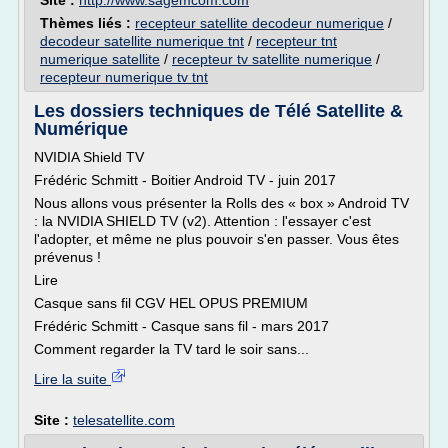
Site :
http://www.sagemcom.com
Thèmes liés :
recepteur satellite decodeur numerique
/
decodeur satellite numerique tnt
/
recepteur tnt
numerique satellite
/
recepteur tv satellite numerique
/
recepteur numerique tv tnt
Les dossiers techniques de Télé Satellite &
Numérique
NVIDIA Shield TV
Frédéric Schmitt - Boitier Android TV - juin 2017
Nous allons vous présenter la Rolls des « box » Android TV
: la NVIDIA SHIELD TV (v2). Attention : l'essayer c'est
l'adopter, et même ne plus pouvoir s'en passer. Vous êtes
prévenus !
Lire
Casque sans fil CGV HEL OPUS PREMIUM
Frédéric Schmitt - Casque sans fil - mars 2017
Comment regarder la TV tard le soir sans...
Lire la suite
Site :
telesatellite.com