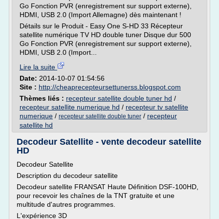
Go Fonction PVR (enregistrement sur support externe),
HDMI, USB 2.0 (Import Allemagne) dès maintenant !
Détails sur le Produit - Easy One S-HD 33 Récepteur
satellite numérique TV HD double tuner Disque dur 500
Go Fonction PVR (enregistrement sur support externe),
HDMI, USB 2.0 (Import...
Lire la suite
Date:
2014-10-07 01:54:56
Site :
http://cheaprecepteursettunerss.blogspot.com
Thèmes liés :
recepteur satellite double tuner hd
/
recepteur satellite numerique hd
/
recepteur tv satellite
numerique
/
/
recepteur
recepteur satellite double tuner
satellite hd
Decodeur Satellite - vente decodeur satellite
HD
Decodeur Satellite
Description du decodeur satellite
Decodeur satellite FRANSAT Haute Définition DSF-100HD,
pour recevoir les chaînes de la TNT gratuite et une
multitude d'autres programmes.
L'expérience 3D