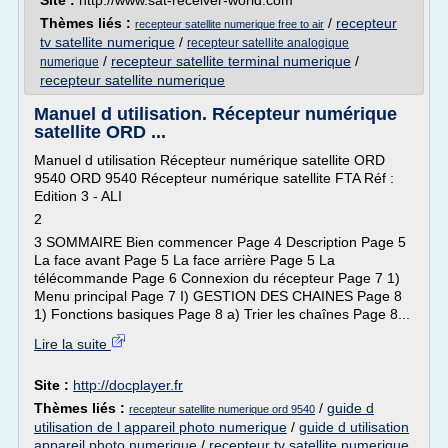
Site :
http://www.sat-receiver-world.com
Thèmes liés :
/
recepteur
recepteur satellite numerique free to air
tv satellite numerique
/
recepteur satellite analogique
/
recepteur satellite terminal numerique
/
numerique
recepteur satellite numerique
Manuel d utilisation. Récepteur numérique
satellite ORD ...
Manuel d utilisation Récepteur numérique satellite ORD
9540 ORD 9540 Récepteur numérique satellite FTA Réf :
Edition 3 - ALI
2
3 SOMMAIRE Bien commencer Page 4 Description Page 5
La face avant Page 5 La face arrière Page 5 La
télécommande Page 6 Connexion du récepteur Page 7 1)
Menu principal Page 7 I) GESTION DES CHAINES Page 8
1) Fonctions basiques Page 8 a) Trier les chaînes Page 8...
Lire la suite
Site :
http://docplayer.fr
Thèmes liés :
/
guide d
recepteur satellite numerique ord 9540
utilisation de l appareil photo numerique
/
guide d utilisation
appareil photo numerique
/
recepteur tv satellite numerique